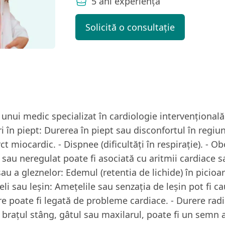
5 ani experiență
Solicită o consultație
unui medic specializat în cardiologie intervențională
 în piept: Durerea în piept sau disconfortul în regiu
t miocardic. - Dispnee (dificultăți în respirație). - Ob
au neregulat poate fi asociată cu aritmii cardiace sa
sau a gleznelor: Edemul (retentia de lichide) în picio
țeli sau leșin: Amețelile sau senzația de leșin pot fi 
are poate fi legată de probleme cardiace. - Durere rad
fi brațul stâng, gâtul sau maxilarul, poate fi un semn a