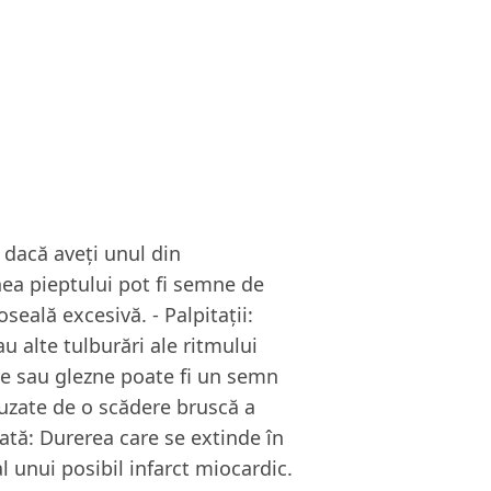
 dacă aveți unul din
nea pieptului pot fi semne de
oseală excesivă. - Palpitații:
u alte tulburări ale ritmului
are sau glezne poate fi un semn
cauzate de o scădere bruscă a
iată: Durerea care se extinde în
l unui posibil infarct miocardic.