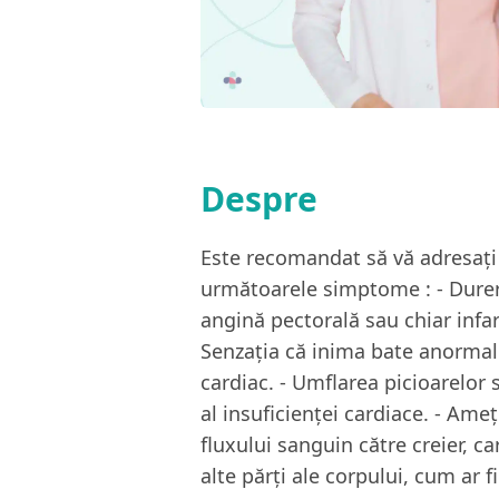
Despre
Este recomandat să vă adresați 
următoarele simptome : - Dureri
angină pectorală sau chiar infarc
Senzația că inima bate anormal s
cardiac. - Umflarea picioarelor 
al insuficienței cardiace. - Ame
fluxului sanguin către creier, c
alte părți ale corpului, cum ar 