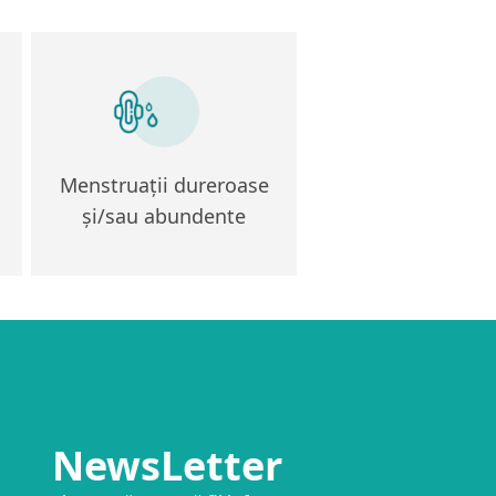
Menstruații dureroase
și/sau abundente
NewsLetter