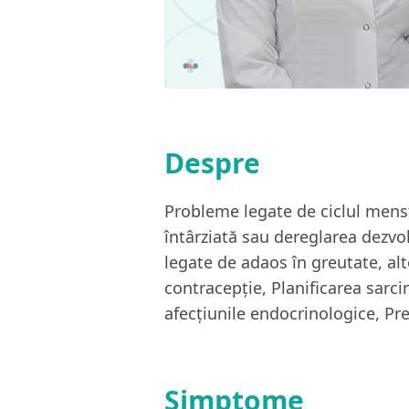
Despre
Probleme legate de ciclul menstr
întârziată sau dereglarea dezvo
legate de adaos în greutate, alt
contracepţie, Planificarea sarcin
afecţiunile endocrinologice, Pr
Simptome