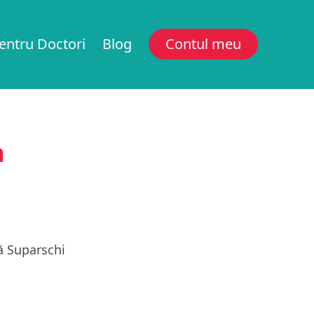
entru Doctori
Blog
Contul meu
a
ă Suparschi