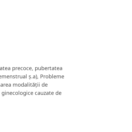
rtatea precoce, pubertatea
remenstrual ş.a), Probleme
tarea modalităţii de
li ginecologice cauzate de