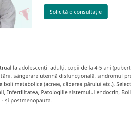
Solicită o consultație
ual la adolescenţi, adulţi, copii de la 4-5 ani (pube
ltării, sângerare uterină disfuncţională, sindromul p
e boli metabolice (acnee, căderea părului etc.), Selec
ii, Infertilitatea, Patologiile sistemului endocrin, Bo
e - şi postmenopauza.