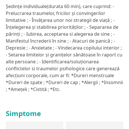
Ședințe individuale(durata 60 min), care cuprind: -
Prelucrarea traumelor, fricilor și convingerilor
limitative ; - Învățarea unor noi strategii de viață ; -
Înțelegerea și stabilirea priorităților ; - Separarea de
părinți ; - Iubirea, acceptarea si alegerea de sine ; -
Manifestul încrederii în sine ; - Atacuri de panică ; -
Depresie ; - Anxietate ; - Vindecarea copilului interior ;
- Setarea limitelor și granițelor sănătoase în raport cu
alte persoane ; - Identificarea/soluționarea
conflictelor si traumelor psihologice care generează
afecțiuni corporale, cum ar fi: *Dureri menstruale
*Dureri de spate ; *Dureri de cap ; *Alergii ; *Insomnii
; *Amețeli ; *Cistită ; *Etc.
Simptome