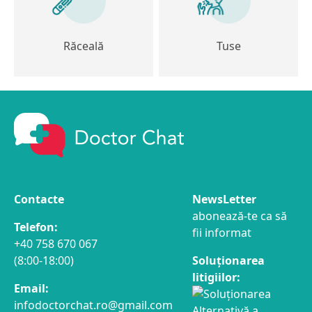
Răceală
Tuse
Contacte
NewsLetter
abonează-te ca să
Telefon:
fii informat
+40 758 670 067
(8:00-18:00)
Soluționarea
litigiilor:
Email:
infodoctorchat.ro@gmail.com