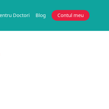
entru Doctori
Blog
Contul meu
a