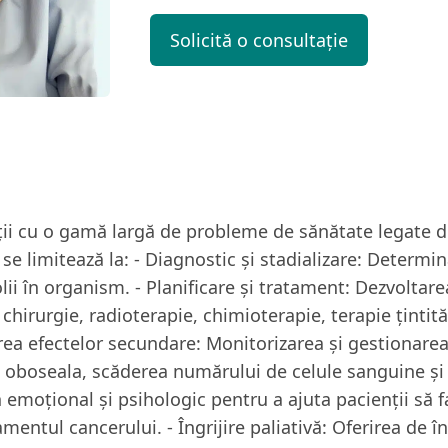
Solicită o consultație
i cu o gamă largă de probleme de sănătate legate de 
e limitează la: - Diagnostic și stadializare: Determina
bolii în organism. - Planificare și tratament: Dezvolta
chirurgie, radioterapie, chimioterapie, terapie țintit
area efectelor secundare: Monitorizarea și gestionare
, oboseala, scăderea numărului de celule sanguine și 
 emoțional și psihologic pentru a ajuta pacienții să fa
mentul cancerului. - Îngrijire paliativă: Oferirea de în