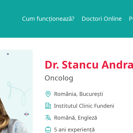
Cum funcționează?
Doctori Online
P
Dr. Stancu Andr
Oncolog
România, Bucureşti
Institutul Clinic Fundeni
Română, Engleză
5 ani experiență