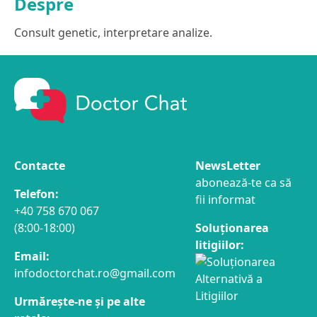
Despre
Consult genetic, interpretare analize.
Contacte
NewsLetter
abonează-te ca să
Telefon:
fii informat
+40 758 670 067
(8:00-18:00)
Soluționarea
litigiilor:
Email:
infodoctorchat.ro@gmail.com
Urmărește-ne și pe alte