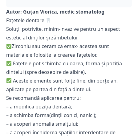
Autor: Guţan Viorica, medic stomatolog
Fațetele dentare
Soluții potrivite, minim-invazive pentru un aspect
estetic al dinților și zâmbetului.
Zirconiu sau ceramică emax- acestea sunt
materialele folosite la crearea fațetelor.
Fațetele pot schimba culoarea, forma și poziția
dintelui (spre deosebire de albire).
Aceste elemente sunt foițe fine, din porțelan,
aplicate pe partea din față a dintelui.
Se recomandă aplicarea pentru:
– a modifica poziția dentară;
– a schimba forma(dinții conici, nanici);
– a acoperi anomalia smalțului;
– a acoperi închiderea spațiilor interdentare de