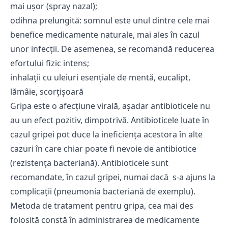
mai uşor (spray nazal);
odihna prelungită: somnul este unul dintre cele mai
benefice medicamente naturale, mai ales în cazul
unor infecţii. De asemenea, se recomandă reducerea
efortului fizic intens;
inhalaţii cu uleiuri esențiale de mentă, eucalipt,
lămâie, scorțișoară
Gripa este o afecţiune virală, aşadar antibioticele nu
au un efect pozitiv, dimpotrivă.
Antibioticele luate în
cazul gripei pot duce la ineficienţa acestora în alte
cazuri în care chiar
poate fi nevoie de antibiotice
(rezistenţa bacteriană). Antibioticele sunt
recomandate, în cazul
gripei, numai dacă s-a ajuns la
complicaţii (pneumonia bacteriană de exemplu).
Metoda de tratament pentru gripa, cea mai des
folosită constă în administrarea de medicamente