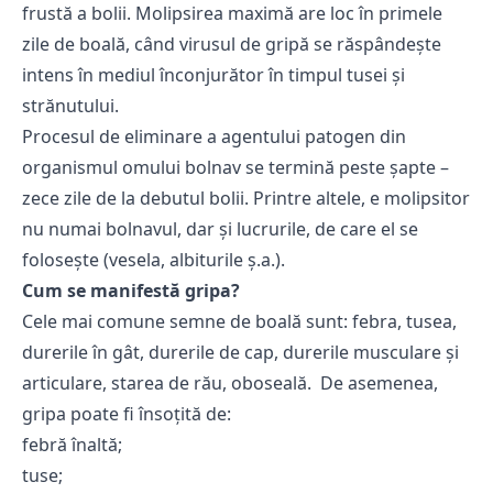
frustă a bolii. Molipsirea maximă are loc în primele
zile de boală, când virusul de gripă se răspândește
intens în mediul înconjurător în timpul tusei şi
strănutului.
Procesul de eliminare a agentului patogen din
organismul omului bolnav se termină peste şapte –
zece zile de la debutul bolii. Printre altele, e molipsitor
nu numai bolnavul, dar şi lucrurile, de care el se
foloseşte (vesela, albiturile ş.a.).
Cum se manifestă gripa?
Cele mai comune semne de boală sunt: febra, tusea,
durerile în gât, durerile de cap, durerile musculare şi
articulare, starea de rău, oboseală.
De asemenea,
gripa poate fi însoţită de:
febră înaltă;
tuse;