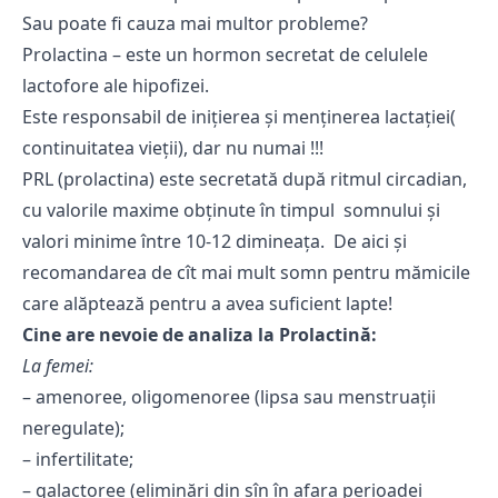
Sau poate fi cauza mai multor probleme?
Prolactina – este un hormon secretat de celulele
lactofore ale hipofizei.
Este responsabil de inițierea și menținerea lactației(
continuitatea vieții), dar nu numai !!!
PRL (prolactina) este secretată după ritmul circadian,
cu valorile maxime obținute în timpul somnului și
valori minime între 10-12 dimineața. De aici și
recomandarea de cît mai mult somn pentru mămicile
care alăptează pentru a avea suficient lapte!
Cine are nevoie de analiza la Prolactină:
La femei:
– amenoree, oligomenoree (lipsa sau menstruații
neregulate);
– infertilitate;
– galactoree (eliminări din sîn în afara perioadei