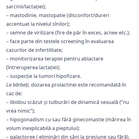
sarcinii/lactației);
– mastodinie, mastopatie (disconfort/dureri
accentuat la nivelul sînilor);
– semne de virilizare (fire de păr în exces, acnee etc.);
– face parte din testele screening în evaluarea
cazurilor de infertilitate;
– monitorizarea terapiei pentru ablactare
(întreruperea lactației);
– suspecție la tumori hipofizare.
La bărbaţi,
dozarea prolactinei este recomandată în
caz de:
– libidou scăzut și tulburări de dinamică sexuală (”nu
vrea nimic”);
– hipogonadism cu sau fără ginecomastie (mărirea în
volum inexplicabilă a pieptului);
– galactoree ( eliminări din sâni la presiune sau fără).