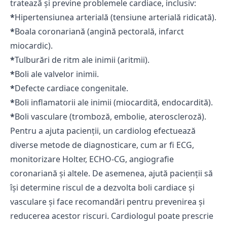
tratează și previne problemele cardiace, inclusiv:
*
Hipertensiunea arterială (tensiune arterială ridicată).
*
Boala coronariană (angină pectorală, infarct
miocardic).
*
Tulburări de ritm ale inimii (aritmii).
*
Boli ale valvelor inimii.
*
Defecte cardiace congenitale.
*
Boli inflamatorii ale inimii (miocardită, endocardită).
*
Boli vasculare (tromboză, embolie, ateroscleroză).
Pentru a ajuta pacienții, un cardiolog efectuează
diverse metode de diagnosticare, cum ar fi ECG,
monitorizare Holter, ECHO-CG, angiografie
coronariană și altele. De asemenea, ajută pacienții să
își determine riscul de a dezvolta boli cardiace și
vasculare și face recomandări pentru prevenirea și
reducerea acestor riscuri. Cardiologul poate prescrie