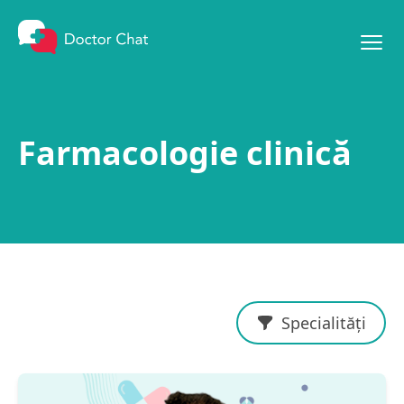
Mergi la conținut
Farmacologie clinică
Specialități