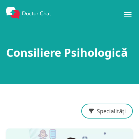
Mergi la conținut
Consiliere Psihologică
Specialități