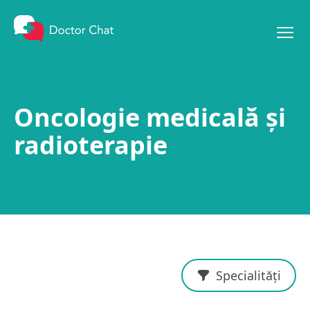
Mergi la conținut
Oncologie medicală şi
radioterapie
Specialități