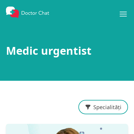
Mergi la conținut
Medic urgentist
Specialități