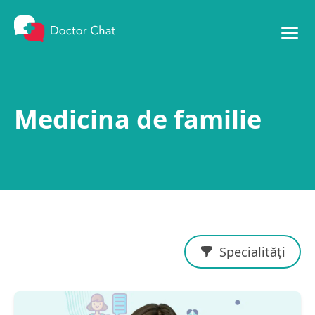
Mergi la conținut
Medicina de familie
Specialități