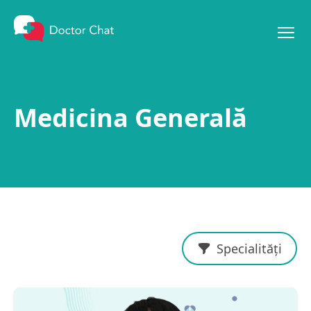
Mergi la conținut
Medicina Generală
Specialități